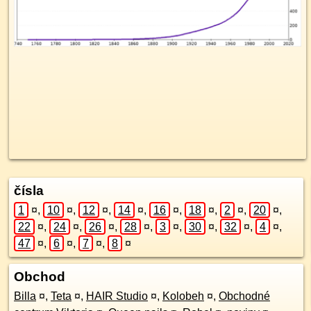
čísla
1
¤
,
10
¤
,
12
¤
,
14
¤
,
16
¤
,
18
¤
,
2
¤
,
20
¤
,
22
¤
,
24
¤
,
26
¤
,
28
¤
,
3
¤
,
30
¤
,
32
¤
,
4
¤
,
47
¤
,
6
¤
,
7
¤
,
8
¤
Obchod
Billa
¤
,
Teta
¤
,
HAIR Studio
¤
,
Kolobeh
¤
,
Obchodné