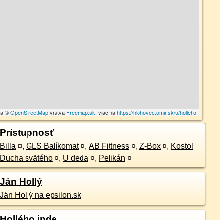
ta ©
OpenStreetMap
vrstva
Freemap.sk
, viac na
https://hlohovec.oma.sk/u/holleho
Prístupnosť
Billa
¤
,
GLS Balíkomat
¤
,
AB Fittness
¤
,
Z-Box
¤
,
Kostol
Ducha svätého
¤
,
U deda
¤
,
Pelikán
¤
Ján Hollý
Ján Hollý na epsilon.sk
Hollého inde