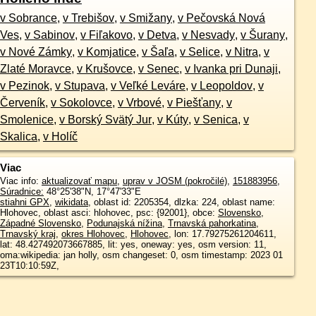
v Sobrance
,
v Trebišov
,
v Smižany
,
v Pečovská Nová
Ves
,
v Sabinov
,
v Fiľakovo
,
v Detva
,
v Nesvady
,
v Šurany
,
v Nové Zámky
,
v Komjatice
,
v Šaľa
,
v Selice
,
v Nitra
,
v
Zlaté Moravce
,
v Krušovce
,
v Senec
,
v Ivanka pri Dunaji
,
v Pezinok
,
v Stupava
,
v Veľké Leváre
,
v Leopoldov
,
v
Červeník
,
v Sokolovce
,
v Vrbové
,
v Piešťany
,
v
Smolenice
,
v Borský Svätý Jur
,
v Kúty
,
v Senica
,
v
Skalica
,
v Holíč
Viac
Viac info:
aktualizovať mapu
,
uprav v JOSM (pokročilé)
,
151883956
,
Súradnice:
48°25'38"N
,
17°47'33"E
stiahni GPX
,
wikidata
, oblast id: 2205354, dlzka: 224, oblast name:
Hlohovec, oblast asci: hlohovec, psc: {92001}, obce:
Slovensko
,
Západné Slovensko
,
Podunajská nížina
,
Trnavská pahorkatina
,
Trnavský kraj
,
okres Hlohovec
,
Hlohovec
, lon: 17.79275261204611,
lat: 48.427492073667885, lit: yes, oneway: yes, osm version: 11,
oma:wikipedia: jan holly, osm changeset: 0, osm timestamp: 2023 01
23T10:10:59Z,