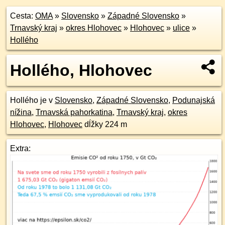
Cesta:
OMA
»
Slovensko
»
Západné Slovensko
»
Trnavský kraj
»
okres Hlohovec
»
Hlohovec
»
ulice
»
Hollého
Hollého, Hlohovec
Hollého je v
Slovensko
,
Západné Slovensko
,
Podunajská
nížina
,
Trnavská pahorkatina
,
Trnavský kraj
,
okres
Hlohovec
,
Hlohovec
dĺžky 224 m
Extra: