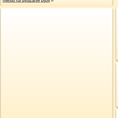
miesto na uviazanie psov
¤