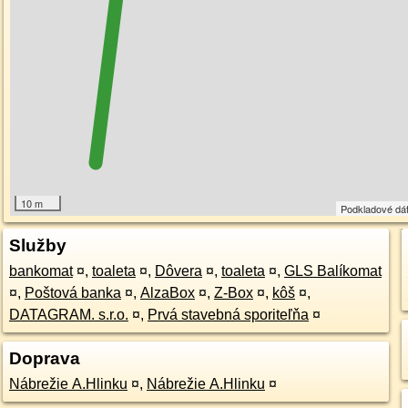
10 m
Podkladové dá
Služby
bankomat
¤
,
toaleta
¤
,
Dôvera
¤
,
toaleta
¤
,
GLS Balíkomat
¤
,
Poštová banka
¤
,
AlzaBox
¤
,
Z-Box
¤
,
kôš
¤
,
DATAGRAM. s.r.o.
¤
,
Prvá stavebná sporiteľňa
¤
Doprava
Nábrežie A.Hlinku
¤
,
Nábrežie A.Hlinku
¤