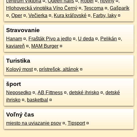
centrum Viktoria
¤
,
Queen nails
¤
,
Robel
¤
,
noviny
¤
,
Hlohovecká vinotéka Víno Černý
¤
,
Tescoma
¤
,
Gašparík
¤
,
Oper
¤
,
Večierka
¤
,
Kura kráľovské
¤
,
Farby, laky
¤
Stravovanie
Hanam
¤
,
Frašták Pivo a jedlo
¤
,
U deda
¤
,
Pelikán
¤
,
kaviareň
¤
,
MAM Burger
¤
Turistika
Kolový most
¤
,
prístrešok, altánok
¤
šport
Neposedko
¤
,
AB Fittness
¤
,
detské ihrisko
¤
,
detské
ihrisko
¤
,
basketbal
¤
Voľný čas
miesto na uviazanie psov
¤
,
Tipsport
¤