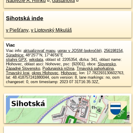
Nábrežie A. Hlinku
¤
,
Gaštanová
¤
Sihotská inde
v Piešťany
,
v Liptovský Mikuláš
Viac
Viac info:
aktualizovať mapu
,
uprav v JOSM (pokročilé)
,
256198154
,
Súradnice:
48°25'7"N
,
17°46'56"E
stiahni GPX
,
wikidata
, oblast id: 2205354, dlzka: 341, oblast name:
Hlohovec, oblast asci: hlohovec, psc: {92001}, obce:
Slovensko
,
Západné Slovensko
,
Podunajská nížina
,
Trnavská pahorkatina
,
Trnavský kraj
,
okres Hlohovec
,
Hlohovec
, lon: 17.782293130602763,
lat: 48.418757241880044, osm version: 8, lane markings: no, osm
changeset: 0, osm timestamp: 2023 07 31T16:35:32Z,