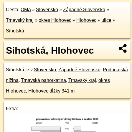
Cesta:
OMA
»
Slovensko
»
Západné Slovensko
»
Trnavský kraj
»
okres Hlohovec
»
Hlohovec
»
ulice
»
Sihotská
Sihotská, Hlohovec
Sihotská je v
Slovensko
,
Západné Slovensko
,
Podunajská
nížina
,
Trnavská pahorkatina
,
Trnavský kraj
,
okres
Hlohovec
,
Hlohovec
dĺžky 341 m
Extra: