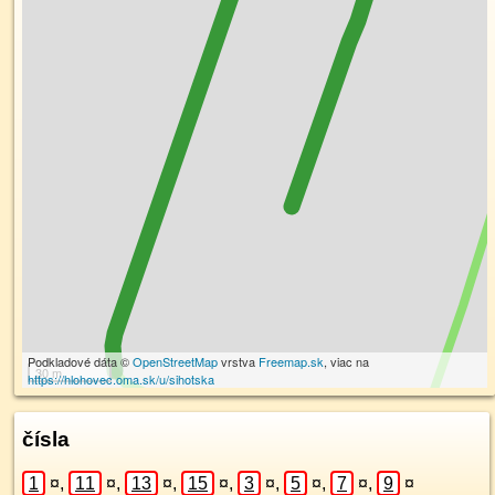
Podkladové dáta ©
OpenStreetMap
vrstva
Freemap.sk
, viac na
30 m
https://hlohovec.oma.sk/u/sihotska
čísla
1
¤
,
11
¤
,
13
¤
,
15
¤
,
3
¤
,
5
¤
,
7
¤
,
9
¤