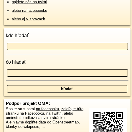
nájdete nás na twittri
alebo na faceboooku
alebo aj v správach
kde hľadať
čo hľadať
Podpor projekt OMA:
Spojte sa s nami
na facebooku
,
zdieľajte túto
stránku na Facebooku
,
na Twittri
, alebo
umiestnite odkaz na svoju stránku.
Ale hlavne doplňte dáta do Openstreetmap,
články do wikipédie, ...